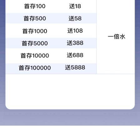
党建工作
信息公示
首页
/
信息中心
/
集团要闻