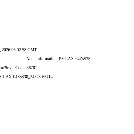
香港二四六论坛308-全年资料免费大全
首页
企业文化
信息中心
菜价信息
子
香港二四六论坛308-全年资料免费大全
香港二四六论坛30
企业简介